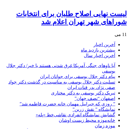
لیست نهایی اصلاح طلبان برای انتخابات
شوراهای شهر تهران اعلام شد
11 می
آخرین اخبار
بیشترین بازدید ماه
آخرین اخبار سال
آیا ناوهای جنگی آمریکا غرق شدنی هستند یا خیر/ دکتر جلال
یوسفی
پیام دکتر جلال یوسفی برای جوانان ایران
تسلیت دکتر جلال یوسفی به مناسبت در گذشت دکتر جواد
صفی نژاد، پدر قنات ایران
تبریک دکتر یوسفی به دکتر مختاری
اصفهان “نصف جهان”
” روزی که جبراییل مهمان خانه حضرت فاطمه شد”
نمایشگاه ” نقش زرین”
گشایش نمایشگاه انفرادی نقاشی‌خط «پله»
خانه‌موزه محیط‌ زیست اوشان
موزه زمان