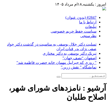
امروز : یکشنبه,۱۸ام مرداد ۱۴۰۵
#2847 (بدون عنوان)
ارتباط با ما
تبلیغات
سیاست حفظ حریم خصوصی
نظرسنجی
تسلیت دکتر جلال یوسفی به مناسبت در گذشت دکتر جواد
صفی نژاد، پدر قنات ایران
تبریک دکتر یوسفی به دکتر مختاری
اصفهان “نصف جهان”
” روزی که جبراییل مهمان خانه حضرت فاطمه شد”
نمایشگاه ” نقش زرین”
آرشیو :
نامزدهای شورای شهر،
اصلاح طلبان