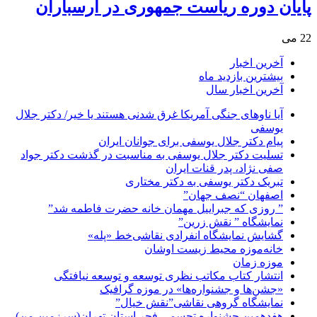
پایان دوره ریاست جمهوری در ارسباران
22 می
آخرین اخبار
بیشترین بازدید ماه
آخرین اخبار سال
آیا ناوهای جنگی آمریکا غرق شدنی هستند یا خیر/ دکتر جلال
یوسفی
پیام دکتر جلال یوسفی برای جوانان ایران
تسلیت دکتر جلال یوسفی به مناسبت در گذشت دکتر جواد
صفی نژاد، پدر قنات ایران
تبریک دکتر یوسفی به دکتر مختاری
اصفهان “نصف جهان”
” روزی که جبراییل مهمان خانه حضرت فاطمه شد”
نمایشگاه ” نقش زرین”
گشایش نمایشگاه انفرادی نقاشی‌خط «پله»
خانه‌موزه محیط‌ زیست اوشان
موزه زمان
انتشار کتاب مکاتب نظری توسعه و توسعه نیافتگی
«جشن‌ها و جشنواره‌ها» در موزه گرافیک
نمایشگاه گروهی نقاشی”نقش خیال”
هفدهمین جشنواره تجسمی فجر استان تهران(سرزمین من)