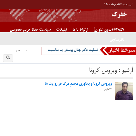
آخرین اخبار
بیشترین بازدید ماه
آخرین اخبار سال
آیا ناوهای جنگی آمریکا غرق شدنی هستند یا خیر/ دکتر جلال یوسفی
پیام دکتر جلال یوسفی برای جوانان ایران
تسلیت دکتر جلال یوسفی به مناسبت در گذشت دکتر جواد صفی نژاد،
پدر قنات ایران
تبریک دکتر یوسفی به دکتر مختاری
اصفهان “نصف جهان”
” روزی که جبراییل مهمان خانه حضرت فاطمه شد”