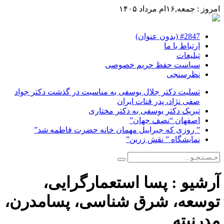
امروز : جمعه,۱۶ام مرداد ۱۴۰۵
#2847 (بدون عنوان)
ارتباط با ما
تبلیغات
سیاست حفظ حریم خصوصی
نظرسنجی
تسلیت دکتر جلال یوسفی به مناسبت در گذشت دکتر جواد
صفی نژاد، پدر قنات ایران
تبریک دکتر یوسفی به دکتر مختاری
اصفهان “نصف جهان”
” روزی که جبراییل مهمان خانه حضرت فاطمه شد”
نمایشگاه ” نقش زرین”
آرشیو :
پسا استعمارگرایی،
توسعه، شرق شناسی، پسامدرن،
مدرنیته