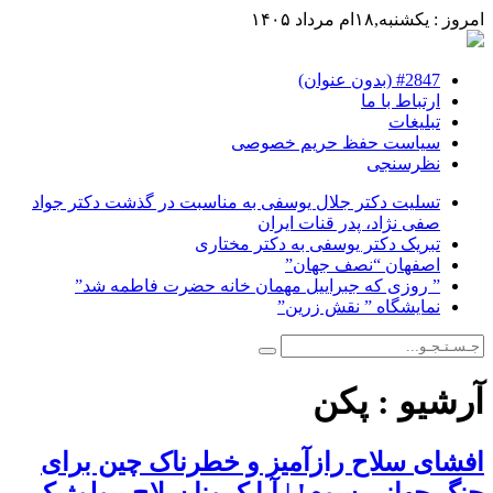
امروز : یکشنبه,۱۸ام مرداد ۱۴۰۵
#2847 (بدون عنوان)
ارتباط با ما
تبلیغات
سیاست حفظ حریم خصوصی
نظرسنجی
تسلیت دکتر جلال یوسفی به مناسبت در گذشت دکتر جواد
صفی نژاد، پدر قنات ایران
تبریک دکتر یوسفی به دکتر مختاری
اصفهان “نصف جهان”
” روزی که جبراییل مهمان خانه حضرت فاطمه شد”
نمایشگاه ” نقش زرین”
آرشیو :
پکن
افشای سلاح رازآمیز و خطرناک چین برای
جنگ جهانی سوم! | آیا کرونا سلاح بیولوژیک