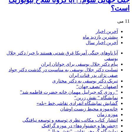
است؟
11 می
آخرین اخبار
بیشترین بازدید ماه
آخرین اخبار سال
آیا ناوهای جنگی آمریکا غرق شدنی هستند یا خیر/ دکتر جلال
یوسفی
پیام دکتر جلال یوسفی برای جوانان ایران
تسلیت دکتر جلال یوسفی به مناسبت در گذشت دکتر جواد
صفی نژاد، پدر قنات ایران
تبریک دکتر یوسفی به دکتر مختاری
اصفهان “نصف جهان”
” روزی که جبراییل مهمان خانه حضرت فاطمه شد”
نمایشگاه ” نقش زرین”
گشایش نمایشگاه انفرادی نقاشی‌خط «پله»
خانه‌موزه محیط‌ زیست اوشان
موزه زمان
انتشار کتاب مکاتب نظری توسعه و توسعه نیافتگی
«جشن‌ها و جشنواره‌ها» در موزه گرافیک
نمایشگاه گروهی نقاشی”نقش خیال”