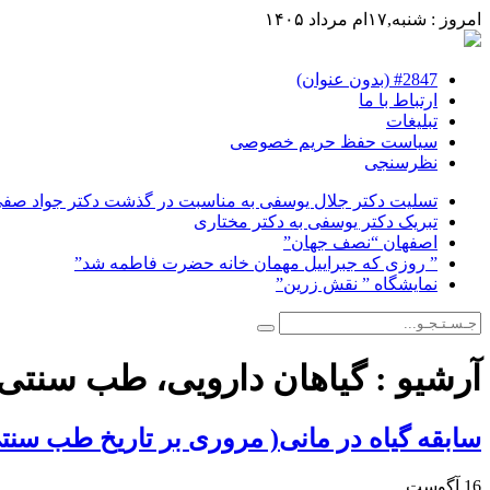
امروز : شنبه,۱۷ام مرداد ۱۴۰۵
#2847 (بدون عنوان)
ارتباط با ما
تبلیغات
سیاست حفظ حریم خصوصی
نظرسنجی
تسلیت دکتر جلال یوسفی به مناسبت در گذشت دکتر جواد صفی ن
تبریک دکتر یوسفی به دکتر مختاری
اصفهان “نصف جهان”
” روزی که جبراییل مهمان خانه حضرت فاطمه شد”
نمایشگاه ” نقش زرین”
آرشیو :
گیاهان دارویی، طب سنتی،
سابقه گیاه در مانی( مروری بر تاریخ طب سنت
16 آگوست