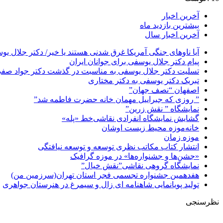
آخرین اخبار
بیشترین بازدید ماه
آخرین اخبار سال
آیا ناوهای جنگی آمریکا غرق شدنی هستند یا خیر/ دکتر جلال یو
پیام دکتر جلال یوسفی برای جوانان ایران
تسلیت دکتر جلال یوسفی به مناسبت در گذشت دکتر جواد صفی ن
تبریک دکتر یوسفی به دکتر مختاری
اصفهان “نصف جهان”
” روزی که جبراییل مهمان خانه حضرت فاطمه شد”
نمایشگاه ” نقش زرین”
گشایش نمایشگاه انفرادی نقاشی‌خط «پله»
خانه‌موزه محیط‌ زیست اوشان
موزه زمان
انتشار کتاب مکاتب نظری توسعه و توسعه نیافتگی
«جشن‌ها و جشنواره‌ها» در موزه گرافیک
نمایشگاه گروهی نقاشی”نقش خیال”
هفدهمین جشنواره تجسمی فجر استان تهران(سرزمین من)
تولید پویانمایی شاهنامه ای زال و سیمرغ در هنرستان جواهری
نظرسنجی