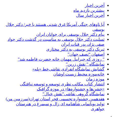
آخرین اخبار
بیشترین بازدید ماه
آخرین اخبار سال
آیا ناوهای جنگی آمریکا غرق شدنی هستند یا خیر/ دکتر جلال
یوسفی
پیام دکتر جلال یوسفی برای جوانان ایران
تسلیت دکتر جلال یوسفی به مناسبت در گذشت دکتر جواد
صفی نژاد، پدر قنات ایران
تبریک دکتر یوسفی به دکتر مختاری
اصفهان “نصف جهان”
” روزی که جبراییل مهمان خانه حضرت فاطمه شد”
نمایشگاه ” نقش زرین”
گشایش نمایشگاه انفرادی نقاشی‌خط «پله»
خانه‌موزه محیط‌ زیست اوشان
موزه زمان
انتشار کتاب مکاتب نظری توسعه و توسعه نیافتگی
«جشن‌ها و جشنواره‌ها» در موزه گرافیک
نمایشگاه گروهی نقاشی”نقش خیال”
هفدهمین جشنواره تجسمی فجر استان تهران(سرزمین من)
تولید پویانمایی شاهنامه ای زال و سیمرغ در هنرستان
جواهری