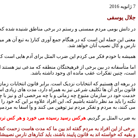
7 ژانویه 2016
جلال یوسفی
در دانش بومی مردم ممسنی و رستم در برخی مناطق شنیده شده که 
معنی این جمله این است که در هنگام جمع آوری کنار( به تبع آن هر می
نارس و کال نصیب آنان خواهد شد.
همیشه با خودم فکر می کردم این ضرب المثل برای آدم هایی است که ب
اما متأسفانه در بین برخی از فرهیختگان منطقه که مدعی نیز هستند
است، چنین تفکرات عقب مانده ای وجود داشته باشد.
در برهه ای هستیم که انتخابات نزدیک است. برابر قانون انتخابات زما
قانون برای آن ها تکلیف شرعی نیز به همراه دارد، مدت های زیادی است 
خدمت خود در سازمان متبوع چه زمانی و با چه مرخصی ای و نیز با چه 
نکته را باید مد نظر داشته باشیم که، این افراد علاوه بر این که خود 
می کنند، به مردم و تفکر مردم نیز توهین می کنند و وا اسفا به مردمی
به ضرب المثل بر گردیم.
هرکس رسید رسیده می خورد و هر کس نرسید
برخی از این افراد به مردم گفته اند بین ما که مدت هاست زحمت کشیده
و بقیه که خواسته اند به قانون پایبند باشند، باید کنارهای نارس نصیبش