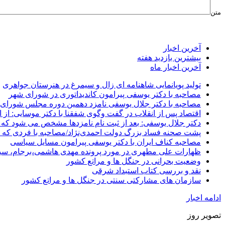
متن
آخرین اخبار
بیشترین بازدید هفته
آخرین اخبار ماه
تولید پویانمایی شاهنامه ای زال و سیمرغ در هنرستان جواهری
مصاحبه با دکتر یوسفی پیرامون کاندیداتوری در شورای شهر
مصاحبه با دکتر جلال یوسفی نامزد دهمین دوره مجلس شورای
اقتصاد پس از انقلاب در گفت وگوی شفقنا با دکتر موسایی: از ا
دکتر جلال یوسفی: بعد از ثبت نام نامزدها مشخص می شود که 
پشت صحنه فساد بزرگ دولت احمدی‌نژاد/مصاحبه با فردی که د
مصاحبه کناف ایران با دکتر یوسفی پیرامون مسایل سیاسی
ظهارات علی مطهری در مورد پرونده مهدی هاشمی،برجام، سی
وضعیت بحرانی در جنگل ها و مراتع کشور
نقد و بررسی کتاب استبداد شرقی
سازمان های مشارکتی سنتی در جنگل ها و مراتع کشور
ادامه اخبار
تصویر روز