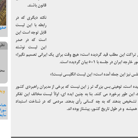
قانون باشند.
نکته دیگری که در
رابطه با این لیست
 به مناسبت در گذشت دکتر جواد
” روزی که جبراییل مهمان خانه حضرت فاطمه شد”
اصفه
قابل توجه است این
ن
است که در صدر
نظر
این لیست نوشته
 تراکت این مطلب قید گردیده است« هیچ وقت برای یک ایرانی تصمیم نگیر!»
 در جلسه با ۱+۵ بیان گردیده است.
محل
لس نیز این جمله آمده است« این لیست انگلیسی نیست!»
یده است، توهینی بس بزرگ تر ز این نیست که برخی از مدیران راهبردی کشور
وید
این طور برخورد می کنند. بنا به چنین ایده ای، اولاً لیست مخالف این تفکر
 تشخیص بدهند که به چه کسانی رأی بدهند. مردمی که در شناخت استبداد
یوسفی نامزد دهمین دوره مجلس
تولید پویانمایی شاهنامه ای زال و سیمرغ در هنرستان
مصاح
یشه و در طول تاریخ کشور، پیشتاز بوده اند.
شفاف سازی و جواب به برخی
جواهری
شورا
شایع