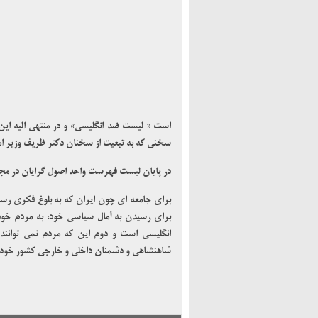
” روزی که جبراییل مهمان خانه حضرت فاطمه شد”
تسلیت دکتر جلال یوسفی
صفی نژاد، پدر قنات ایرا
است « لیست ضد انگلیسی» و در منتهی الیه این
سخنی که به تبعیت از سخنان دکتر ظریف وزیر امور خارجه ایران
در پایان لیست فهرست واحد اصول گرایان در مج
برای جامعه ای چون ایران که به بلوغ فکری رس
برای رسیدن به آمال سیاسی خود، به مردم خود، 
انگلیسی است و دوم این که مردم نمی توانند
مصاحبه با دکتر جلال 
شاهنشاهی و دشمنان داخلی و خارجی کشور خود هم
شورای اسلامی برای 
شایعات