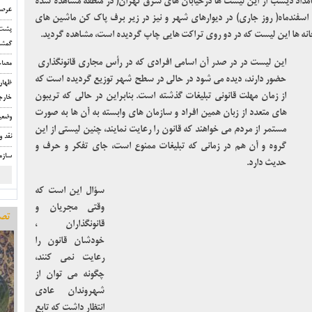
دیده است. این در حالی است که تا ساعت ۱بامداد دیشب از این لیست ها درخیابان های شرق تهران( در منطقه مشاهده شده
عرصه
اسفندماه( روز جاری) در دیوارهای شهر و نیز در زیر برف پاک کن ماشین های
پشت 
انه ها این لیست که در دو روی تراکت هایی چاپ گردیده است، مشاهده گردید.
گمشد
این لیست در در صدر آن اسامی افرادی که در رأس مجاری قانونگذاری
مصاح
حضور دارند، دیده می شود در حالی در سطح شهر توزیع گردیده است که
ظهار
از زمان مهلت قانونی تبلیغات گذشته است. بنابراین در حالی که تریبون
خارج
های متعدد از زبان همین افراد و سازمان های وابسته به آن ها به صورت
وضعی
مستمر از مردم می خواهند که قانون را رعایت نمایند، چنین لیستی از این
نقد و
گروه و آن هم در زمانی که تبلیغات ممنوع است، جای تفکر و حرف و
سازم
حدیث دارد.
سؤال این است که
وقتی مجریان و
تصو
قانونگذاران ،
خودشان قانون را
رعایت نمی کنند،
چگونه می توان از
شهروندان عادی
انتظار داشت که تابع