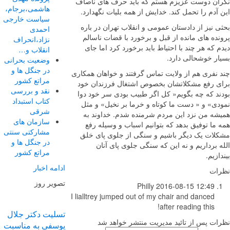
ان دوست عزیزم هستم که باید حرف های ناصاف
هاشمی،برجام،
آدم را تحمل کند. خدایش از همه بلیات نگهدارد.
سیاست خارجی
 نیز از دادستان عمومی و انقلاب تهران در باره
احمدی
ده های مانده از قبل و برخورد با قضات ناسالم
نژاد،انحراف
 که هر چند با احتیاط باید برخورد کرد اما جای
انقلاب و…
ار خوشحالی دارد.
وضعیت بحرانی
در جنگل ها و
 نفری هم از ولایت تماس گرفتند و خواهان همکاری
مراتع کشور
ی رفع مشکلاتشان بخصوص اشتغال فرزندان خود
نقد و بررسی
ند که چه بگویم« کل اگر طبیب بودی سر خود دوا
کتاب استبداد
دی» و « دست ما کوتاه و خرما بر نخیل» و مثل
شرقی
شه من نزد این مردم شرمنده شدم. خداوند به
سازمان های
ما توفیق بدهد که بتوانیم اسباب و وسیله رفع
مشارکتی سنتی
لات یک دیگر باشیم و سنگی از جلوی پای خلق
در جنگل ها و
 برداریم و نه این که سنگی جلوی پای آنان
مراتع کشور
ازیم.
ادامه اخبار
ات
تصویر روز
Philly
2016-08-15 12:49
I lialltrey jumped out of my chair and danced
after reading this!
تسلیت دکتر جلال
ات پس از تائید مدیریت منتشر خواهد شد
یوسفی به مناسبت