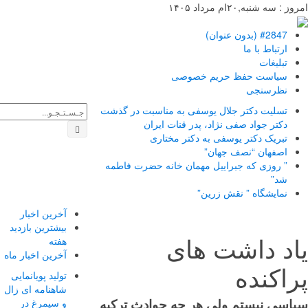
: سه شنبه,۲۰ام مرداد ۱۴۰۵
#2847 (بدون عنوان)
ارتباط با ما
تبلیغات
سیاست حفظ حریم خصوصی
نظرسنجی
تسلیت دکتر جلال یوسفی به مناسبت در گذشت
دکتر جواد صفی نژاد، پدر قنات ایران
تبریک دکتر یوسفی به دکتر مختاری
اصفهان “نصف جهان”
” روزی که جبراییل مهمان خانه حضرت فاطمه
شد”
نمایشگاه ” نقش زرین”
آخرین اخبار
بیشترین بازدید
د داشت های
هفته
آخرین اخبار ماه
اکنده
تولید پویانمایی
شاهنامه ای زال
و سیمرغ در
سی نیستم ولی هر چه حوادث ترکیه