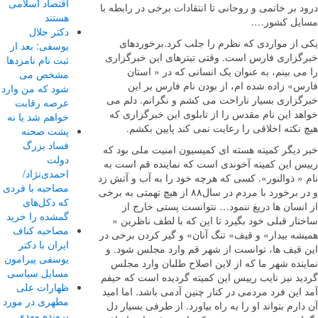
اقتصاد اسلامی
 بر خاتمی و روحانی تا انتقادات برخی در رابطه با
هستند
یل کشور….
دکتر جلال
 از مواردی که نظرم را جلب کرد.برخوردهای
یوسفی: بعد از
گزاری فارس است. وقتی تیترهای این خبرگزاری
ثبت نام نامزدها
ی بینم، به عنوان یک انسانی که در « استان
مشخص می
س» زاده شده ام، از بودن نام فارس بر این
شود که من وارد
گزاری بسیار ناراحت می کشم و نگرانم. دلم می
عرصه رقابت
د این نام مقدس را از تابلوی این خبرگزاری که
خواهم شد یا نه
نکته اخلاقی را رعایت نمی کند پایین بکشم.
پشت صحنه
فساد بزرگ
 دیگر کمیته هسته ای کمیسیون امنیت ملی بود که
دولت
س این کمیته آخوندی است که نماینده قم است به
احمدی‌نژاد/
« ذوالنور». کسی که هرچه خود را به آب و آتش زد
مصاحبه با فردی
و در برخورد با مردم در سال۸۸ از هیچ تهمتی به برخی
که دکل‌های
نسان ها دریغ ننمود… نتوانست پستی خارج از
گمشده را خرید
ار قبلی خود بگیرد تا این که با لطف ناظرین «
مصاحبه کناف
شه بیدار» و قیف« تنگ آنان» و گیر کردن برخی در
ایران با دکتر
 قیف ها، توانست از شهر قم وارد مجلس شود. و
یوسفی پیرامون
نده شهر ما که از لاین اصلاح طلبان وارد مجلس
مسایل سیاسی
ید نیز نایب رییس این کمیته گردیده است که حیفم
ظهارات علی
این فرد مردمی در کنار چنین آدمی باشد. اما امید
مطهری در مورد
ارم بتواند او را به راه بیاورد. از طرفی بسیار دل
پرونده مهدی