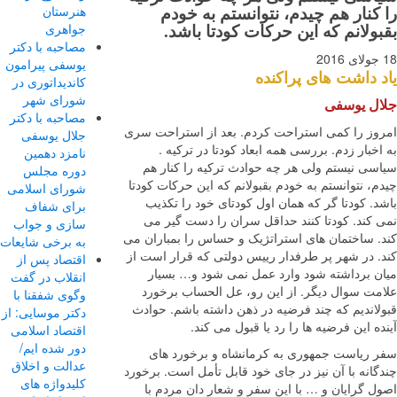
هنرستان
کنار هم چیدم، نتوانستم به خودم
جواهری
ولانم که این حرکات کودتا باشد.
مصاحبه با دکتر
یوسفی پیرامون
 داشت های پراکنده
کاندیداتوری در
شورای شهر
ل یوسفی
مصاحبه با دکتر
وز را کمی استراحت کردم. بعد از استراحت سری
جلال یوسفی
خبار زدم. بررسی همه ابعاد کودتا در ترکیه .
نامزد دهمین
سی نیستم ولی هر چه حوادث ترکیه را کنار هم
دوره مجلس
، نتوانستم به خودم بقبولانم که این حرکات کودتا
شورای اسلامی
. کودتا گر که همان اول کودتای خود را تکذیب
برای شفاف
 کند. کودتا کنند حداقل سران را دست گیر می
سازی و جواب
. ساختمان های استراتژیک و حساس را بمباران می
به برخی شایعات
. در شهر پر طرفدار رییس دولتی که قرار است از
اقتصاد پس از
ن برداشته شود وارد عمل نمی شود و… بسیار
انقلاب در گفت
مت سوال دیگر. از این رو، عل الحساب برخورد
وگوی شفقنا با
لاندیم که چند فرضیه در ذهن داشته باشم. حوادث
دکتر موسایی: از
ه این فرضیه ها را رد یا قبول می کند.
اقتصاد اسلامی
دور شده ایم/
 ریاست جمهوری به کرمانشاه و برخورد های
عدالت و اخلاق
انه با آن نیز در جای خود قابل تأمل است. برخورد
کلیدواژه های
ل گرایان و … با این سفر و شعار دان مردم با