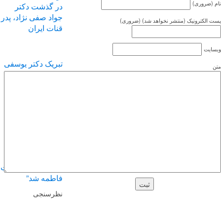
(ضروری)
در گذشت دکتر
جواد صفی نژاد، پدر
الکترونیک (منتشر نخواهد شد) (ضروری)
قنات ایران
یت
تبریک دکتر یوسفی
به دکتر مختاری
اصفهان “نصف
جهان”
” روزی که جبراییل
مهمان خانه حضرت
فاطمه شد”
نظرسنجی