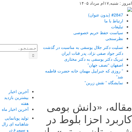
 شنبه,۱۷ام مرداد ۱۴۰۵
#2847 (بدون عنوان)
ارتباط با ما
تبلیغات
سیاست حفظ حریم خصوصی
نظرسنجی
تسلیت دکتر جلال یوسفی به مناسبت در گذشت
دکتر جواد صفی نژاد، پدر قنات ایران
تبریک دکتر یوسفی به دکتر مختاری
اصفهان “نصف جهان”
” روزی که جبراییل مهمان خانه حضرت فاطمه
شد”
نمایشگاه ” نقش زرین”
آخرین اخبار
بیشترین بازدید
اله، «دانش بومی
هفته
آخرین اخبار ماه
ربرد احزا بلوط در
تولید پویانمایی
شاهنامه ای زال
رستان رستم»، از
و سیمرغ در