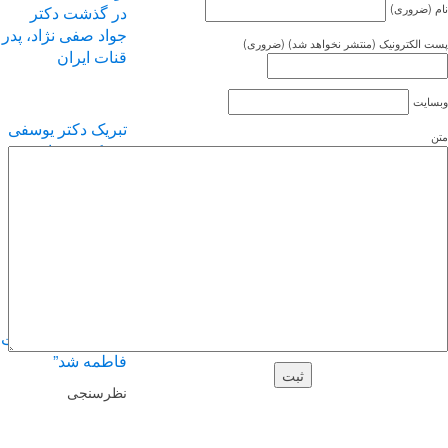
(ضروری)
در گذشت دکتر
جواد صفی نژاد، پدر
الکترونیک (منتشر نخواهد شد) (ضروری)
قنات ایران
یت
تبریک دکتر یوسفی
به دکتر مختاری
اصفهان “نصف
جهان”
” روزی که جبراییل
مهمان خانه حضرت
فاطمه شد”
نظرسنجی