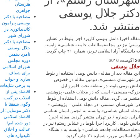
هنرستان
تر جلال یوسفی
جواهری
مصاحبه با دکتر
تشر شد.
یوسفی پیرامون
کاندیداتوری در
شورای شهر
ه اخیر( دانش بلومی کاربرد اجزا بلوط در عشایر
مصاحبه با دکتر
م) نیز در مجله«مطالعات جامعه شناسی» وابسته
جلال یوسفی
نشگاه آزاد اسلامی تبریز، شماره ۲۱ چاپ گردید.
نامزد دهمین
دوره مجلس
ل یوسفی
شورای اسلامی
برای شفاف
مقاله بعد از مقاله« دانش بومی استفاده از بلوط
سازی و جواب
شهرستان ممسنی»، دومین مقاله در خصوص
به برخی شایعات
ش بومی بلوط در منطقه تحت قلمرو ایل
اقتصاد پس از
گ«ممسنی» است که در محلات علمی- پژوهشی
انقلاب در گفت
شر می گردد. مقاله دانش بومی استفاده از بلوط
وگوی شفقنا با
شهرستان ممسنی، در مجله علمی – پژوهشی «
دکتر موسایی: از
ه انسان شناسی» وابسته به انجمن انسان شناسی
اقتصاد اسلامی
ایران، شماره ۶ در تهران منتشر گردید. مقاله اخیر(
دور شده ایم/
 بلومی کاربرد اجزا بلوط در عشایر رستم) نیز در
عدالت و اخلاق
ه«مطالعات جامعه شناسی» وابسته به دانشگاه
کلیدواژه های
اسلامی تبریز، شماره ۲۱ چاپ گردید.