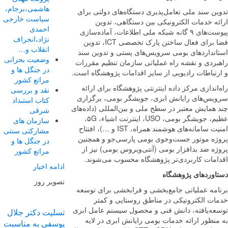
هاشمی،برجام،
ن سند ملی تعامل‌پذیری دستگاه‌های دولتی برای
سیاست خارجی
ئه خدمات الکترونیکی بین دستگاهی، تدوین
احمدی
پیوست‌های ۹ گانه شبکه ملی اطلاعات، آماده‌سازی
نژاد،انحراف
فضا برای فعال ساختن پارک تخصصی ICT، تدوین
انقلاب و…
انداردهای بومی سرویس‌های پستی و تدوین سند
وضعیت بحرانی
بردی و نقشه راه عملیاتی سازمان تنظیم مقررات
در جنگل ها و
رتباطات رادیویی از سایر اقدامات پژوهشگاه است.
مراتع کشور
اندازی مرکز داده اینترنتی پژوهشگاه برای ارائه
نقد و بررسی
یس‌های رایانش ابری، جویشگر بومی، برگزاری
کتاب استبداد
همایش معتبر در سطح ملی و بین‌المللی (داده‌های
شرقی
عظیم، جویشگر بومی، USO، اینترنت اشیاء، ۵G،
سازمان های
امنیت سامانه‌های هوشمند همراه، IST و …)، افتتاح
مشارکتی سنتی
ژه موتور جست‌وجوی بومی پارسی‌جو و همچنین
در جنگل ها و
ه ضد بدافزار بومی (آنتی‌ویروس بومی) نیز از
مراتع کشور
امات کاربردی‌تر پژوهشگاه محسوب می‌شوند.
ادامه اخبار
اوردهای پژوهشگاه
تصویر روز
امه عملیاتی جامع‌بخشی و فرابخشی برای توسعه
ات الکترونیکی در مناطق روستایی و کمتر
عه‌یافته، دانش فنی و محصول سیستم عامل ابری
تسلیت دکتر جلال
نظور ارائه خدمات بومی رایانش ابری در لایه
یوسفی به مناسبت