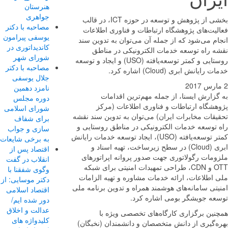
هنرستان
جواهری
بخشی از پژوهش و توسعه در حوزه ICT، در قالب
مصاحبه با دکتر
لیت‌های پژوهشگاه ارتباطات و فناوری اطلاعات
یوسفی پیرامون
م می‌شود که از جمله آن می‌توان به تدوین سند
کاندیداتوری در
ه راه توسعه خدمات الکترونیکی در مناطق
شورای شهر
روستایی و کمتر توسعه‌یافته (USO) و ایجاد و توسعه
مصاحبه با دکتر
رایانش ابری (Cloud) اشاره کرد.
جلال یوسفی
نامزد دهمین
زارش ایسنا، از جمله مهم‌ترین اقدامات
دوره مجلس
هشگاه ارتباطات و فناوری اطلاعات (مرکز
شورای اسلامی
یقات مخابرات ایران) می‌توان به تدوین سند نقشه
برای شفاف
 توسعه خدمات الکترونیکی در مناطق روستایی و
سازی و جواب
کمتر توسعه‌یافته (USO)، ایجاد توسعه خدمات رایانش
به برخی شایعات
ابری (Cloud) در سطح زیرساخت، تهیه اسناد و
اقتصاد پس از
ومات رگولاتوری جهت صدور پروانه اپراتورهای
انقلاب در گفت
OTT و CDN، طراحی تمهیدات امنیتی برای شبکه
وگوی شفقنا با
 اطلاعات، ارائه خدمات مشاوره و تهیه الزامات
دکتر موسایی: از
تی سامانه‌های هوشمند همراه و تدوین برنامه ملی
اقتصاد اسلامی
عه جویشگر بومی اشاره کرد.
دور شده ایم/
عدالت و اخلاق
نین برگزاری کارگاه‌های تخصصی ویژه با
کلیدواژه های
ه‌گیری از دانش متخصصان و دانشمندان (نخبگان)