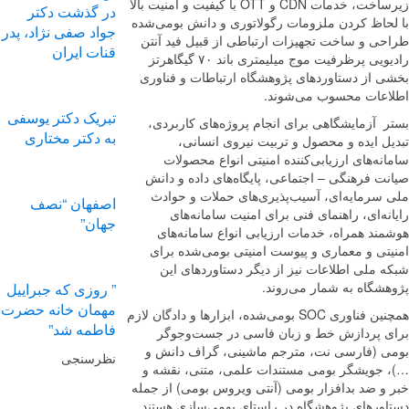
زیرساخت، خدمات CDN و OTT با کیفیت و امنیت بالا
در گذشت دکتر
لحاظ کردن ملزومات رگولاتوری و دانش بومی‌شده
جواد صفی نژاد، پدر
حی و ساخت تجهیزات ارتباطی از قبیل فید آنتن
قنات ایران
رادیویی پرظرفیت موج میلیمتری باند ۷۰ گیگاهرتز
ی از دستاوردهای پژوهشگاه ارتباطات و فناوری
اعات محسوب می‌شوند.
تبریک دکتر یوسفی
ر آزمایشگاهی برای انجام پروژه‌های کاربردی،
به دکتر مختاری
ل ایده و محصول و تربیت نیروی انسانی،
نه‌های ارزیابی‌کننده امنیتی انواع محصولات
ت فرهنگی – اجتماعی، پایگاه‌های داده و دانش
 سرمایه‌ای، آسیب‌پذیری‌های حملات و حوادث
اصفهان “نصف
نه‌ای، راهنمای فنی برای امنیت سامانه‌های
جهان”
ند همراه، خدمات ارزیابی انواع سامانه‌های
یتی و معماری و پیوست امنیتی بومی‌شده برای
ه ملی اطلاعات نیز از دیگر دستاوردهای این
هشگاه به شمار می‌روند.
” روزی که جبراییل
مهمان خانه حضرت
همچنین فناوری SOC بومی‌شده، ابزارها و دادگان لازم
فاطمه شد”
ی پردازش خط و زبان فاسی در جست‌وجوگر
ی (فارسی نت، مترجم ماشینی، گراف دانش و
نظرسنجی
 جویشگر بومی مستندات علمی، متنی، نقشه و
 و ضد بدافزار بومی (آنتی ویروس بومی) از جمله
اورهای پژوهشگاه در راستای بومی‌سازی هستند.