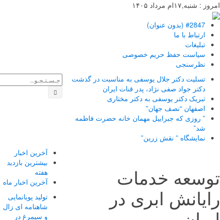
 شنبه,۱۷ام مرداد ۱۴۰۵
#2847 (بدون عنوان)
ارتباط با ما
تبلیغات
سیاست حفظ حریم خصوصی
نظرسنجی
تسلیت دکتر جلال یوسفی به مناسبت در گذشت
دکتر جواد صفی نژاد، پدر قنات ایران
تبریک دکتر یوسفی به دکتر مختاری
اصفهان “نصف جهان”
” روزی که جبراییل مهمان خانه حضرت فاطمه
شد”
نمایشگاه ” نقش زرین”
آخرین اخبار
بیشترین بازدید
وسعه خدمات
هفته
آخرین اخبار ماه
یانش ابری در
تولید پویانمایی
شاهنامه ای زال
ران
و سیمرغ در