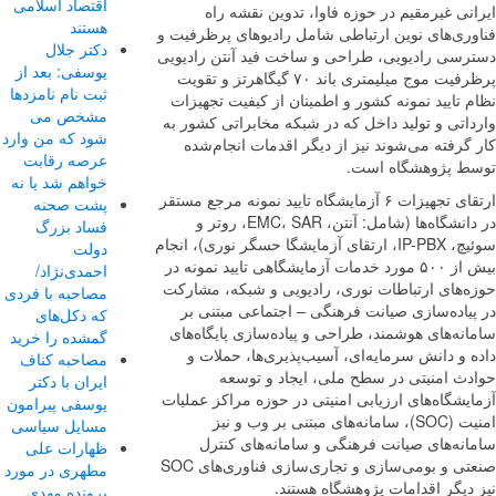
اقتصاد اسلامی
نی غیرمقیم در حوزه فاوا، تدوین نقشه راه
هستند
وری‌های نوین ارتباطی شامل رادیوهای پرظرفیت و
دکتر جلال
رسی رادیویی، طراحی و ساخت فید آنتن رادیویی
یوسفی: بعد از
پرظرفیت موج میلیمتری باند ۷۰ گیگاهرتز و تقویت
ثبت نام نامزدها
 تایید نمونه کشور و اطمینان از کیفیت تجهیزات
مشخص می
اتی و تولید داخل که در شبکه مخابراتی کشور به
شود که من وارد
گرفته می‌شوند نیز از دیگر اقدمات انجام‌شده
عرصه رقابت
ط پژوهشگاه است.
خواهم شد یا نه
ارتقای تجهیزات ۶ آزمایشگاه تایید نمونه مرجع مستقر
پشت صحنه
در دانشگاه‌ها (شامل: آنتن، EMC، SAR، روتر و
فساد بزرگ
سوئیچ، IP-PBX، ارتقای آزمایشگا حسگر نوری)، انجام
دولت
بیش از ۵۰۰ مورد خدمات آزمایشگاهی تایید نمونه در
احمدی‌نژاد/
ه‌های ارتباطات نوری، رادیویی و شبکه، مشارکت
مصاحبه با فردی
پیاده‌سازی صیانت فرهنگی – اجتماعی مبتنی بر
که دکل‌های
نه‌های هوشمند، طراحی و پیاده‌سازی پایگاه‌های
گمشده را خرید
 و دانش سرمایه‌ای، آسیب‌پذیری‌ها، حملات و
مصاحبه کناف
دث امنیتی در سطح ملی، ایجاد و توسعه
ایران با دکتر
یشگاه‌های ارزیابی امنیتی در حوزه مراکز عملیات
یوسفی پیرامون
امنیت (SOC)، سامانه‌های مبتنی بر وب و نیز
مسایل سیاسی
انه‌های صیانت فرهنگی و سامانه‌های کنترل
ظهارات علی
صنعتی و بومی‌سازی و تجاری‌سازی فناوری‌های SOC
مطهری در مورد
دیگر اقدامات پژوهشگاه هستند.
پرونده مهدی