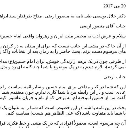
20 می 2017
دکتر جلال یوسفی طی نامه به منصور ارضی، مداح طرفدار سید ابراهیم
جناب آقای منصور ارضی
سلام و عرض ادب به محضر ملت ایران و رهروان واقعی امام حسین(
از آن جا که در مشی این جانب نیست که برای از میدان به در کردن رقی
های مرسوم دست بزنم، بحث حاضر را به زمان بعد از انتخابات واگذار ک
از طرفی چون در یک برهه از زندگی خویش، برای امام حسین(ع) مداحی ک
نمی کردم)، لازم دیدم به در یک موضوع با شما چند کلمه ای رد و بدل 
جناب ارضی
این که شما در کنار مداحی برای امام حسین و سایر ائمه سیاست را نیز 
عادی است و در این رابطه من با شما کاری ندارم. چون معتقدم شما ام
گفت من از حسین آموخته ام. نه برخی که از نام و جریان عاشورا کیس
بحث در این نامه با شما در این خصوص است که شما را به عنوان یک ف
با شما باید متفاوت باشد (که علی الظاهر هم هست) مقایسه کنم.
آن چه مرسوم است، معمولاً افرادی که در یک مشی و خط فکری قرار دا