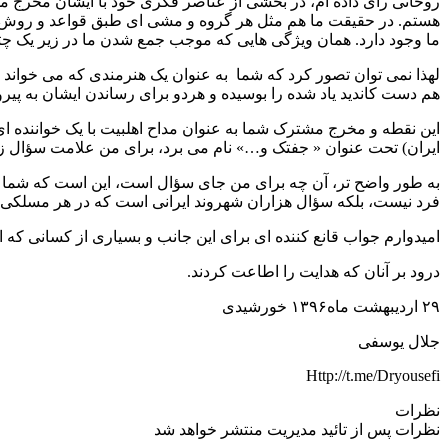
روحانی رأی داده ام، در بخشی از عناصر فکری خود با ایشان مخرج مش
هستم. در حقیقت ما هم مثل هر گروه و مشی ای طبق قواعد و روش 
ما وجود دارد. همان ویژگی هایی که موجب جمع شدن ما در زیر یک چ
لهذا نمی توان تصور کرد که شما به عنوان یک هنرمندی که می خواند ( 
هم دست کاندید یاد شده را بوسیده و هردو برای رساندن ایشان به پ
این نقطه و مخرج مشترک شما به عنوان مداح اهلبیت با یک خواننده ا
ایران) تحت عنوان « جفتک و…» نام می برد، برای من علامت سؤال زی
به طور واضح تر، آن چه برای من جای سؤال است، این است که شما و «
فرد نیست، بلکه سؤال هزاران شهروند ایرانی است که در هر مسلکی ب
امیدوارم جواب قانع کننده ای برای این جانب و بسیاری از کسانی که ا
درود بر آنان که هدایت را اطاعت کردند.
۲۹ اردیبهشت ماه۱۳۹۶ خورشیدی
جلال یوسفی
Http://t.me/Dryousefi
نظرات
نظرات پس از تائید مدیریت منتشر خواهد شد