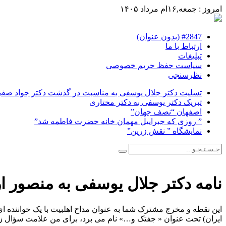
امروز : جمعه,۱۶ام مرداد ۱۴۰۵
#2847 (بدون عنوان)
ارتباط با ما
تبلیغات
سیاست حفظ حریم خصوصی
نظرسنجی
تسلیت دکتر جلال یوسفی به مناسبت در گذشت دکتر جواد صفی ن
تبریک دکتر یوسفی به دکتر مختاری
اصفهان “نصف جهان”
” روزی که جبراییل مهمان خانه حضرت فاطمه شد”
نمایشگاه ” نقش زرین”
نامه دکتر جلال یوسفی به منصور 
این نقطه و مخرج مشترک شما به عنوان مداح اهلبیت با یک خواننده ا
ایران) تحت عنوان « جفتک و…» نام می برد، برای من علامت سؤال زیا