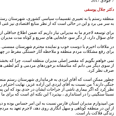
7 جولای 2017
دکتر جلال یوسفی
منطقه رستم یا به تعبیری تقسیمات سیاسی کشوری، شهرستان رستم، ی
به سر می برد و این در حالی است که از نظر منابع اقتصادی نیز غنی ا
برای توسعه لاجرم ما به مدیرانی نیاز داریم که ضمن اطلاع حداقلی از
جای سؤال دارد، از دگر سو، جابجایی های سریع و کوتاه مدت مدیران ب
در ملاقات اخیرم با دوست خوب و نماینده محترم شهرستان ممسنی و ر
برای رفع مشکلات مردم منطقه و ملاحظه آثار خستگی مفرط در چهره ا
نمی خواهم بگویم که مقصر اصلی مدیران منطقه است، چرا که بخشنامه
از سوی دیگر می دانم که متأسفانه برخوردهای مردمی و کم لطفی های
صرف نظر کرد.
چطور ممکن است که آقای ایزدی به فرمانداری شهرستان رستم منصوب گر
جنگی دارند؟ من نسبت به آقای ایزدی این آزاده عزیز، نهایت احترام ر
نظر کرد که اگر بیماری ناشی از جراحات ایشان در حدی بود که این پست
نسبتاً سنگینی را در استانداری ، بپذیرد؟ این نکته ای است که برای م
من امیدوارم مدیران استان فارس نسبت به این امر حساس بوده و در آی
از این در منطقه کوتاهی و سهل انگاری روی دهد، لاجرم تعهد به مردم
زندگی فلاکت بار است.