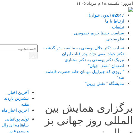
 یکشنبه,۱۸ام مرداد ۱۴۰۵
#2847 (بدون عنوان)
ارتباط با ما
تبلیغات
سیاست حفظ حریم خصوصی
نظرسنجی
تسلیت دکتر جلال یوسفی به مناسبت در گذشت
دکتر جواد صفی نژاد، پدر قنات ایران
تبریک دکتر یوسفی به دکتر مختاری
اصفهان “نصف جهان”
” روزی که جبراییل مهمان خانه حضرت فاطمه
شد”
نمایشگاه ” نقش زرین”
آخرین اخبار
بیشترین بازدید
گزاری همایش بین
هفته
آخرین اخبار ماه
مللی روز جهانی بز
تولید پویانمایی
شاهنامه ای زال
 البرز
و سیمرغ در