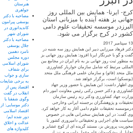
هنرستان
جواهری
- ایرنا- همایش بین المللی روز
مصاحبه با دکتر
نی بز هفته آینده با میزبانی استان
یوسفی پیرامون
برزدر موسسه تحقیقات علوم دامی
کاندیداتوری در
ور در کرج برگزار می شود.
شورای شهر
مصاحبه با دکتر
جلال یوسفی
ر فرهاد میرزایی دبیر این همایش روز سه شنبه در
نامزد دهمین
و گو با خبرنگار ایرنا افزود: ﻫﻤﺎﯾﺶ روز جهانی بز
دوره مجلس
ﻨﻈﻮر ﺛﺒﺖ روز ﺟﻬﺎﻧﯽ ﺑﺰ ﺑﻪ ﻧﺎم اﯾﺮان در ﻣﺠﺎﻣﻊ ﺑﯿﻦ
شورای اسلامی
ﻠﻠﯽ مرتبط ﮐﻪ ﺷﺎﻣﻞ ﺳﺎزﻣﺎن ﺧﻮارﺑﺎر ﮐﺸﺎورزی
برای شفاف
 ﻣﺘﺤﺪ (ﻓﺎﺋﻮ) و ﺳﺎزﻣﺎن ﻋﻠﻤﯽ ﻓﺮﻫﻨﮕﯽ ﻣﻠﻞ ﻣﺘﺤﺪ
سازی و جواب
نسکو) است، ﺑﺮﮔﺰار ﺧﻮاﻫﺪ ﺷﺪ.
به برخی شایعات
اظهار داشت: این همایش با حضور وزیر جهاد
اقتصاد پس از
ورزی و دکتر حسن رکنی رئیس معاونت امور دام
انقلاب در گفت
رت جهاد کشاورزی ودکتر زند رئیس سازمان
وگوی شفقنا با
یقات و پژوهشگران برجسته ایرانی وخارجی
دکتر موسایی: از
وسسه تحقیقات علوم دامی آغاز به کار خواهد کرد.
اقتصاد اسلامی
گفت: در این همایش سخنرانی هایی در خصوص
دور شده ایم/
ست های اجرایی و تحقیقاتی دامپروری کشور با
عدالت و اخلاق
ریت پرورش بز، مستند گزیده ‌ای از کوچ عشایر و
کلیدواژه های
یل از پیشکسوتان علم وعمل دامپروری نیز از