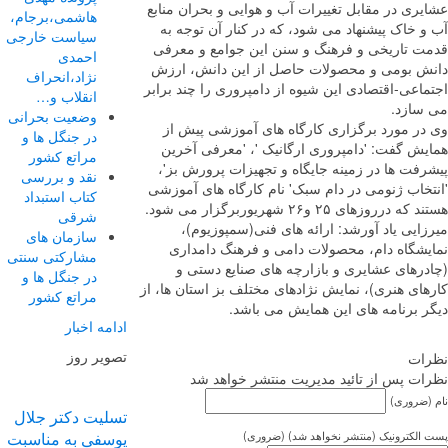
ری در مقابل تغییرات آب و هوایی و بحران منابع
هاشمی،برجام،
 خاک پیشنهاد می شود، که در کنار آن توجه به
سیاست خارجی
ت تاریخی و فرهنگ و سنن این جوامع و معرفی
احمدی
ش بومی و محصولات حاصل از این دانش، ارزش
نژاد،انحراف
اعی-اقتصادی این شیوه از دامپروری را چند برابر
انقلاب و…
سازد.
وضعیت بحرانی
در مورد برگزاری کارگاه های آموزشی پیش از
در جنگل ها و
یش گفت: 'دامپروری ارگانیک '، 'معرفی آخرین
مراتع کشور
فت ها در زمینه جایگاه و تجهیزات پرورش بز'،
نقد و بررسی
تخاب ژنومی در دام سبک' نام کارگاه های آموزشی
کتاب استبداد
 درروزهای ۲۵ و۲۶ شهریوربرگزار می شود.
شرقی
ایی یاد آورشد: ارائه های فنی(سمپوزیوم)،
سازمان های
یشگاه دام، محصولات دامی و فرهنگ دامداری
مشارکتی سنتی
درهای عشایری و بازارچه های صنایع دستی و
در جنگل ها و
ای هنری)، نمایش نژادهای مختلف بز استان ها، از
مراتع کشور
ر برنامه های این همایش می باشد.
ادامه اخبار
تصویر روز
ات
ات پس از تائید مدیریت منتشر خواهد شد
(ضروری)
تسلیت دکتر جلال
الکترونیک (منتشر نخواهد شد) (ضروری)
یوسفی به مناسبت