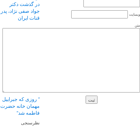
در گذشت دکتر
جواد صفی نژاد، پدر
یت
قنات ایران
تبریک دکتر یوسفی
به دکتر مختاری
اصفهان “نصف
جهان”
” روزی که جبراییل
مهمان خانه حضرت
فاطمه شد”
نظرسنجی