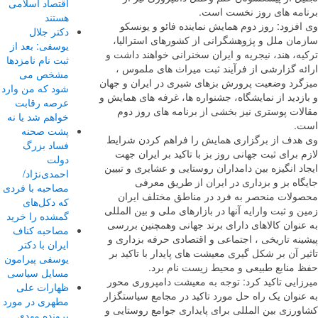
اقتصاد اسلامی
امه های روز نخست است.
هستند
فزود: روز دوم همایش نماینده فائو و یونسکو
دکتر جلال
مان ملل و پژوهشگرانی از کشورهای استرالیا،
یوسفی: بعد از
ه، هند، نیجریه و ایران سخنرانی خواهند داشت و
ثبت نام نامزدها
ئه گزارشی از فرآیند ثبت میراث های ملموس ،
مشخص می
گرد وضعیت پرورش بزهای شیری در ایران و جهان
شود که من وارد
زدید از نمایشگاه، جشنواره ها، غرفه های همایش و
عرصه رقابت
لات پوستری نیز بخشی از برنامه های روز دوم
خواهم شد یا نه
.
پشت صحنه
هدف از برگزاری همایش را فراهم کردن شرایط
فساد بزرگ
 برای ثبت جهانی روز بز با تاکید بر ایران جهت
دولت
د انگیزه بین دامداران روستایی و عشایری و تبیین
احمدی‌نژاد/
اه بز و بزداری در ایران از طریق معرفی
مصاحبه با فردی
ولات منحصر به فرد در مناطق مختلف ایران
که دکل‌های
 و ثبت وارایه آنها در بازارهای ملی و بین المللی
گمشده را خرید
نوان کالاهای دارای برند جهانی وهمچنین بررسی
مصاحبه کناف
نه تاریخی ، اجتماعی و اقتصادی حرفه بزداری و
ایران با دکتر
ر آن بر شکل گیری معیشت های پایدار با تاکید بر
یوسفی پیرامون
 منابع طبیعی و محیط زیست نام برد.
مسایل سیاسی
زایی تاکید کرد: توجه به معیشت دامپروری محور
ظهارات علی
نوان یک راه حل مورد تاکید در مجامع سیاستگزار
مطهری در مورد
ورزی بین المللی برای پایداری جوامع روستایی و
پرونده مهدی