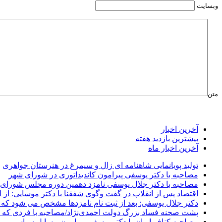
وبسایت
متن
آخرین اخبار
بیشترین بازدید هفته
آخرین اخبار ماه
تولید پویانمایی شاهنامه ای زال و سیمرغ در هنرستان جواهری
مصاحبه با دکتر یوسفی پیرامون کاندیداتوری در شورای شهر
مصاحبه با دکتر جلال یوسفی نامزد دهمین دوره مجلس شورای
اقتصاد پس از انقلاب در گفت وگوی شفقنا با دکتر موسایی: از ا
دکتر جلال یوسفی: بعد از ثبت نام نامزدها مشخص می شود که 
پشت صحنه فساد بزرگ دولت احمدی‌نژاد/مصاحبه با فردی که د
مصاحبه کناف ایران با دکتر یوسفی پیرامون مسایل سیاسی