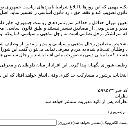
نکته مهمی که این روزها با ابلاغ شرایط نامزدهای ریاست جمهوری ت
قانون تصویب کند و فقط حق دارد قانون اساسی را تفسیر نماید. اصل ۹۸ قانون اساسی می‌گوید: «تفسیر قانون اساسی بعهده شورای نگهبان است که با تصویب سه چهارم آنان انجام می‌شود.
تعیین میزان حداقل و حداکثر سن نامزدهای ریاست جمهوری، جایز دا
مدیر و مدبر بودن، از مصادیق تفسیر نیستند و طبق قانون اساسی، مجل
که سرلشکر، رجل نظامی است نه رجل مذهبی و سیاسی کمااینکه او شا
تشخیص مصادیق رجال مذهبی و سیاسی و مدیر و مدبر، از وظایف شورای
داوطلبان ثبت‌نام شده به مردم معرفی نماید، می‌توان گفت این شورا
هستند که با مبانی دینی به صورت بنیانی آشنا باشند و رجال سیاسی ه
وظیفه شورای نگهبان پیدا کردن این افراد از میان داوطلبان و معرفی
انتخابات پرشور با مشارکت حداکثری وقتی اتفاق خواهد افتاد که این
کد خبر ۵۹۹۵۷۳
نظرات
نظرات پس از تائید مدیریت منتشر خواهد شد
نام (ضروری)
پست الکترونیک (منتشر نخواهد شد) (ضروری)