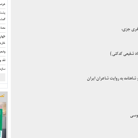
عرصه
پشت 
گمشد
مصاح
عفری جزی،
ظهار
خارج
وضعی
د شفیعی کدکنی )
نقد و
سازم
اهنامه به روایت شاعران ایران
تصو
دوسی