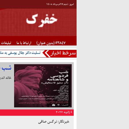
امروز : شنبه,۱۷ام مرداد ۱۴۰۵
#2847 (بدون عنوان)
ارتباط با ما
تبلیغات
تسلیت دکتر جلال یوسفی به منا
شب ف
خانه اند
4 ژانویه 2025
خبرنگار: نرگس صافی