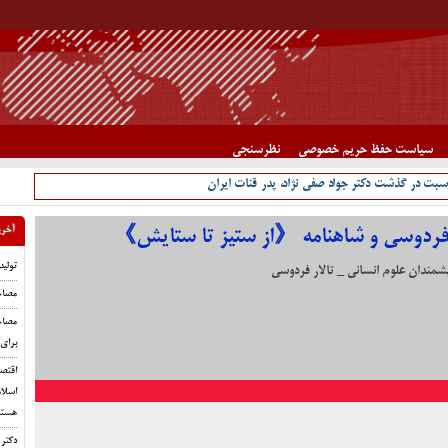
سیاست حفظ حریم خصوصی
نظرسنجی
سبت در گذشت دکتر جواد صفی نژاد، پدر قنات ایران
آخری
ردوسی و شاهنامه 《از ستیز تا ستایش》
تولید
یشمندان علوم انسانی _ تالار فردوسی
مصاحب
مصاح
برای
اقتصا
اسلام
هستن
دکتر