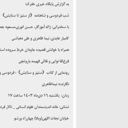
به گزارش پایگاه خبری خفرک؛
شب فردوسی و شاهنامه《از ستیز تا ستایش》
با سخنرانی: ژاله آموزگار، حسن انوری،مسعود ج
کامیار عابدی، نیما ظاهری و علی دهباشی
همراه با خوانش قصیده جاودان خرد( سروده استا
فرخ‌لقا نوایی و نقالی فهیمه باروتچی
رونمایی از کتاب《ستیز و ستایش》: فردوسی و ش
نگارنده: نیماظاهری
زمان: یکشنبه ۱۶ دی‌ماه ۱۴۰۳ ساعت ۱۷
اصفهان “نصف جهان”
نشانی: خانه اندیشمندان علوم انسانی _ تالار فر
خیابان نجات اللهی(ویلا) چهارراه ورشو