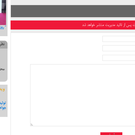
ت پس از تائید مدیریت منتشر خواهد شد
تر مختاری
تسلیت دکتر جلال یوسفی به مناسبت در گذشت دکتر جواد
” رو
صفی نژاد، پدر قنات ایران
نظر
محل
وید
یوسفی نامزد دهمین دوره مجلس
مصاحبه با دکتر یوسفی پیرامون کاندیداتوری در شورای
تولی
شفاف سازی و جواب به برخی
شهر
جواه