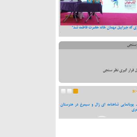
زی که جبراییل مهمان خانه حضرت فاطمه شد”
تسلیت دکتر جلال یوسفی به مناسبت در گ
صفی نژاد، پدر قنات ایران
سنجی
 قرار گیری نظر سنجی
یو
د پویانمایی شاهنامه ای زال و سیمرغ در هنرستان
مصاحبه با دکتر جلال یوسفی نامزد دهم
ری
شورای اسلامی برای شفاف سازی و ج
شایعات