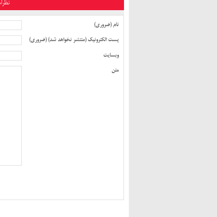
نظرا
نام (ضروری)
پست الکترونیک (منتشر نخواهد شد) (ضروری)
تسلیت دکتر جلال یوسفی
صفی نژاد، پدر قنات ایرا
وبسایت
متن
مصاحبه با دکتر جلال 
شورای اسلامی برای 
شایعات