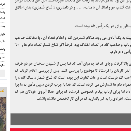
بر این بود که مردم باید به ارباب حق مالکیت می­پرداختند. این حق مالکیت در هر
عرصه
عت گندم، جو و امثال آن « منال» ، …. و در دامداری، « شاخ شماری» بدان اطلاق
پشت 
گمشد
نظور برای هر یک رأس دام بوده است.
مصاح
ظهار
یت به یک آبادی می رود. هنگام شمردن گله و اعلام تعداد آن ، با مخالفت صاحب
خارج
گله رو برو می شود. بین نتیجه شمارش نماینده ارباب و صاحب گله در تعداد اختلاف بود. فرضاً اگر شاخ شمار تعداد دام ها را ۶۰
وضعی
نقد و
 بالا گرفت و پای کدخدا به میان آمد. کدخدا پس از شنیدن سخنان هر دو طرف،
سازم
نفر کاردان را فرستاد تا موضوع را بررسی کنند. پس از بررسی اعلام کردند که
احب گله درست است و علت تفاوت این بوده است که شاخ شمار «
سگ گله
» را
 همراه دام ها شمارش می کرده است. کداخدا با چرب کردن سبیل مأمور به ماجرا
تصو
داد اما برای ارباب پیغام خصوصی فرستاد که برای حفظ آبروی خودتان هم که
ت ، افرادی را به کار بگمارید که در آن کار تخصص داشته باشند.
” روزی که جبراییل مهمان خانه حضرت فاطمه شد”