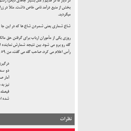
در دیار ما در قدیم ( مثل بسیار جاهای دیگر) رسم 
بخش از منبع درآمد نامی خاص داشت. مثلاً در زرا
می­گردید.
شاخ شماری یعنی شمردن شاخ ها که در این جا م
روزی یکی از مأموران ارباب برای گرفتن حق مالک
رأس اعلام می کرد، صاحب گله می گفت، من ۵۹ رأس دام دارم.
درگیری
دو سه 
آمار ص
نیز به
فیصله 
شده اس
” روزی که جبراییل مهمان خانه حضرت فاطمه شد”
نظرات