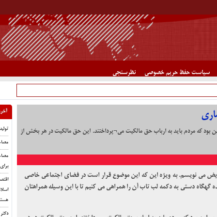
سیاست حفظ حریم خصوصی
نظرسنجی
آخری
اری
تولید
این بود که مردم باید به ارباب حق مالکیت می¬پرداختند. این حق مالکیت در هر بخش از
مصاحب
مصاح
برای
مریض می نویسم. به ویژه این که این موضوع قرار است در فضای اجتماعی خاصی
اقتصا
ه گهگاه دستی به دکمه لب تاب آن را همراهی می کنیم تا با این وسیله همراهتان
اسلام
هستن
دکتر