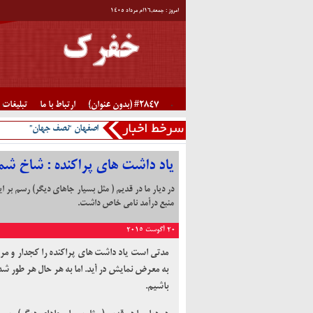
امروز : جمعه,۱۶ام مرداد ۱۴۰۵
#2847 (بدون عنوان)
ارتباط با ما
تبلیغات
اصفهان “نصف جهان”
یاد داشت های پراکنده : شاخ شم
در دیار ما در قدیم ( مثل بسیار جاهای دیگر) رسم بر 
منبع درآمد نامی خاص داشت.
20 آگوست 2015
مدتی است یاد داشت های پراکنده را کج­دار و 
به معرض نمایش در آید. اما به هر حال هر طور شد
باشیم.