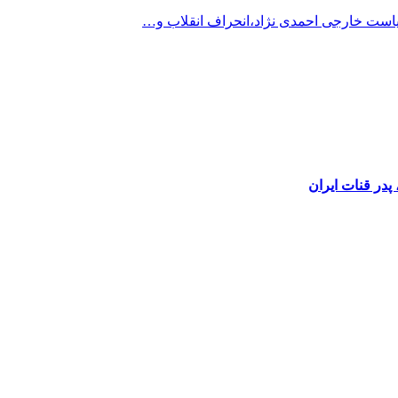
است خارجی احمدی نژاد،انحراف انقلاب و…
در قنات ایران