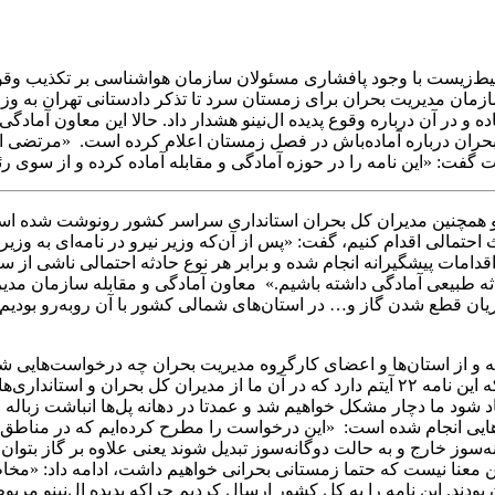
یست با وجود پافشاری مسئولان سازمان هواشناسی بر تکذیب وقوع ال نی
ازمان مدیریت بحران برای زمستان سرد تا تذکر دادستانی تهران به وزار
 و در آن درباره وقوع پدیده ال‌نینو هشدار داد. حالا این معاون آما
 و کارگروه‌های ١۴گانه سازمان مدیریت بحران درباره آماده‌باش در فصل زمستان اعلام کرده 
گفت: «این نامه را در حوزه آمادگی و مقابله آماده کرده و از سوی ر
نه به کارگروه‌های ١۴گانه مدیریت بحران و همچنین مدیران کل بحران استانداری سراسر 
وادث احتمالی اقدام کنیم، گفت: «پس از آن‌که وزیر نیرو در نامه‌ای ب
 اقدامات پیشگیرانه انجام شده و برابر هر نوع حادثه احتمالی ناشی از 
جریان قطع شدن گاز و… در استان‌های شمالی کشور با آن روبه‌رو بودیم 
گرفته و از استان‌ها و اعضای کارگروه مدیریت بحران چه درخواست‌های
شده و نمی‌توان تمام جزییات آن را بیان کرد اما اجمالا می‌توان گفت که این نامه ٢٢ آیتم دارد که 
د شود ما دچار مشکل خواهیم شد و عمدتا در دهانه پل‌ها انباشت زباله 
ایی انجام شده است: «این درخواست را مطرح کرده‌ایم که در مناطق 
نه‌سوز خارج و به حالت دوگانه‌سوز تبدیل شوند یعنی علاوه بر گاز بتوا
 این معنا نیست که حتما زمستانی بحرانی خواهیم داشت، ادامه داد: «مخ
 ١۴ گانه سازمان مدیریت بحران بودند. این نامه را به کل کشور ارسال کردیم چراکه پدیده