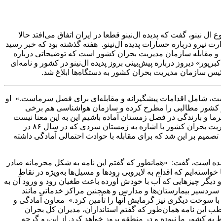
نو، گفت که پدیده ال‌نینو قطعا در ایران اتفاق می‌افتد حالا
ت نیرو درباره خسارات پدیده ال‌نینو. هفته گذشته بود که خبر رسید
دگی و مقابله سازمان مدیریت بحران کشور است که توضیحاتی درباره
است. «مرتضی اکبرپور» دیروز درباره پیش‌بینی بروز پدیده ال‌نینو در کشور و نامه‌ای
ئیس سازمان مدیریت بحران کشور به دستگاه‌ها ابلاغ شد.
کشور رونوشت شده است، شامل اقدامات پیشگیرانه و مقابله‌ای برای فصل سرماست.» او
ه وزیر کشور مطالبی را مطرح کرده و سازمان هواشناسی هم برخی
سرما و بارندگی در فصل زمستان آماده باشیم این به این معنا نیست
که قطعا در زمستان بحران خواهیم داشت اما باید در برابر هر نوع حادثه طبیعی آمادگی داشته باشیم.» معاون آمادگی و مقابله سازمان مدیریت بحران کشور با اشاره به زمستان سردی که در ‌سال ٨۶ در
تصمیم بر این شد که برای مقابله با حوادث احتمالی آمادگی داشته
ی شده است، گفت: «همانطور که گفتم این نامه به شکل محرمانه صادر
در آن ما از مدیران کل بحران و استانداری‌ها خواسته‌ایم که اقدام به لایروبی رودها و مسیل‌ها به‌ویژه در نقاط
و دیگر چیزهایی که آب با خودش آورده باعث طغیان رود و ورود آن به
سردسیر بیمارستان‌ها و مدارس و همچنین مراکز خدماتی مانند
ن با سوخت دیگری نیز گرمایش آنها را تأمین کرد.» معاون آمادگی و
اطب این نامه همان‌طور که گفتم استانداران، مدیران کل بحران
 ال‌نینو مربوط به کشور ما نبوده و در منطقه بروز خواهد کرد. از این‌رو گرچه