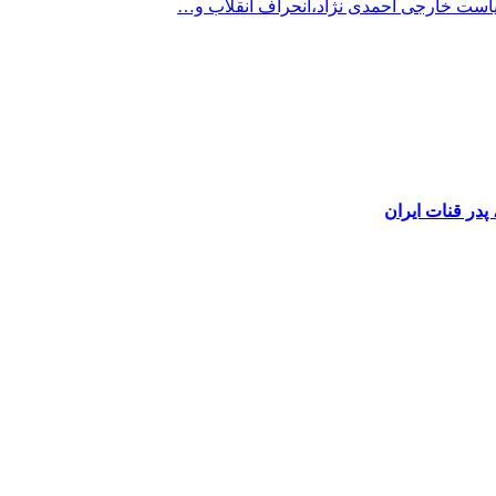
است خارجی احمدی نژاد،انحراف انقلاب و…
در قنات ایران