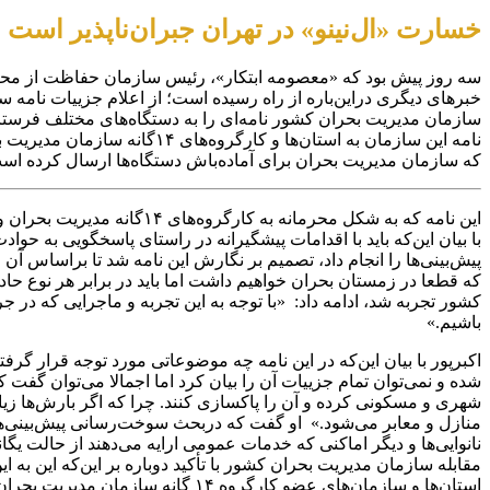
خسارت‌ «ال‌نینو» در تهران جبران‌ناپذیر است
سه روز پیش بود که «معصومه ابتکار»، رئیس سازمان حفاظت از محیط‌ز
خبرهای دیگری دراین‌باره از راه رسیده است؛ از اعلام جزییات نامه س
سازمان مدیریت بحران کشور نامه‌ای را به دستگاه‌های مختلف فرستاده
نامه این سازمان به استان‌ها
که سازمان مدیریت بحران برای آماده‌باش دستگاه‌ها ارسال کرده است 
این نامه که به شکل محرما
با بیان این‌که باید با اقدامات پیشگیرانه در راستای پاسخگویی به ح
پیش‌بینی‌ها را انجام داد، تصمیم بر نگارش این نامه شد تا براساس آن
کشور تجربه شد، ادامه داد: «با توجه به این تجربه و ماجرایی که در 
باشیم.»
اکبرپور با بیان این‌که در این نامه چه موضوعاتی مورد توجه قرار 
شهری و مسکونی کرده و آن را پاکسازی کنند. چرا که اگر بارش‌ها زیا
منازل و معابر می‌شود.» او گفت که دربحث سوخت‌رسانی پیش‌بینی‌ه
نانوایی‌ها و دیگر اماکنی که خدمات عمومی ارایه می‌دهند از حالت یگا
مقابله سازمان مدیریت بحران کشور با تأکید دوباره بر این‌که این به
استان‌ها و سازمان‌های عضو کارگروه