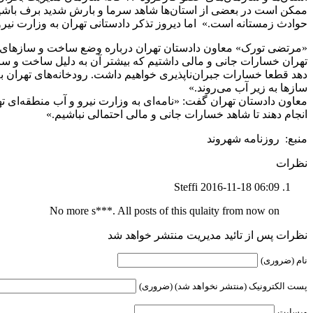
ممکن است در بعضی از استان‌ها شاهد سرما و بارش شدید برف باشیم ام
حوادث زمستانه است.» اما دیروز تذکر دادستانی تهران به وزارت نیرو
«مرتضی تورک» معاون دادستان تهران درباره وضع ساخت و سازهای غیرم
تهران خسارات جانی و مالی داشتیم که بیشتر آن به دلیل ساخت و سازها
دهد قطعا خسارات جبران‌ناپذیری خواهیم داشت. رودخانه‌های تهران ب
سازها به زیر آب می‌روند.»
معاون دادستان تهران گفت: «نامه‌ای به وزارت نیرو و آب منطقه‌ای ت
انجام دهند تا شاهد خسارات جانی و مالی احتمالی نباشیم.»
منبع: روزنامه شهروند
نظرات
Steffi
2016-11-18 06:09
No more s***. All posts of this qulaity from now on
نظرات پس از تائید مدیریت منتشر خواهد شد
نام (ضروری)
پست الکترونیک (منتشر نخواهد شد) (ضروری)
وبسایت