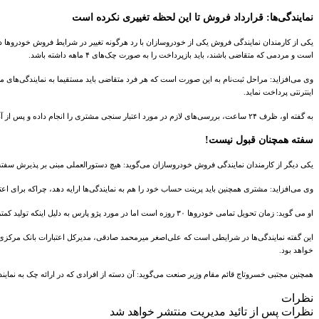
نمایندگی‌ها: قرارداد فروش تا این لحظه تغییری نکرده است
است و مردمی که متقاضی باشند، باید بازپرداخت را به صورت چک‌های ۴ ماهه داشته باشد.
وی می‌افزاید: مراحل ثبت‌نام به این صورت است که هر فرد متقاضی باید مستقیما به نمایندگی‌های م
اینترنتی پرداخت نماید.
به گفته او، ظرف ۲۴ ساعت، بررسی‌های لازم در مورد اعتبار سنجی مشتری را انجام داده و پس از آن، به نمایندگی اعلام می‌‌شود که فرد متقاضی از درجه اعتبار برخوردار است یا خیر.
سفته همچنان قبول نیست!
یکی دیگر از کارمندان نمایندگی فروش خودروسازان می‌گوید: هیچ دستورالعملی مبنی بر پذیرش سفته به عنوان ضمانت در طرح فروش خودروها با وام ۲۵
وی می‌افزاید: مشتری همچنین باید پرینت حساب خود را هم به نمایندگی‌ها ارایه دهد، چراکه برای ا
او می گوید: زمان تحویل تمامی خودروها ۳۰ روزه است اما در مورد پژو پارس به دلیل اینکه تولید کمتر از سایر خودروها صورت می‌گیرد، مدت زمان تحویل ۴۵ روزه تعیین شده است.
خواهد بود.
همچنین مجتبی خسروتاج قائم مقام وزیر صنعت می‌گوید: آن دسته از افرادی که در ارائه چک به نمایندگ
نظرات
نظرات پس از تائید مدیریت منتشر خواهد شد