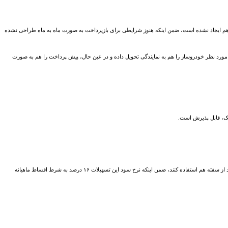
 با رد هرگونه تغییر در شرایط فروش خودروها در طرح وام ۲۵ میلیون تومانی، می‌گوید: مدت زمان بازپرداخت اقساط همچنان ۴ سال است و تغییری هم ایجاد نشده است، ضمن اینکه هنوز شرایطی برای بازپرداخت به صورت ماه به ماه طراحی نشده
ی مورد نظر خودروساز را هم به نمایندگی تحویل داده و در عین حال، پیش پرداخت را هم به صورت
این گفته نمایندگی‌ها در شرایطی است که علی‌اصغر میرمحمد صادقی، مدیرکل اعتبارات بانک مرکزی نیز روز گذشته اعلام کرد که اگر متقاضیان دریافت وام کالا یا خودرو دسته چک نداشته باشند، می‌توانند از سفته هم استفاده کنند، ضمن اینکه نرخ سود این تسهیلات ۱۶ درصد به شرط اقساط ماهیانه