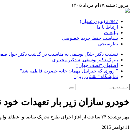
امروز : شنبه,۱۷ام مرداد ۱۴۰۵
#2847 (بدون عنوان)
ارتباط با ما
تبلیغات
سیاست حفظ حریم خصوصی
نظرسنجی
تسلیت دکتر جلال یوسفی به مناسبت در گذشت دکتر جواد صفی ن
تبریک دکتر یوسفی به دکتر مختاری
اصفهان “نصف جهان”
” روزی که جبراییل مهمان خانه حضرت فاطمه شد”
نمایشگاه ” نقش زرین”
خودرو سازان زیر بار تعهدات خود نر
مهر نوشت: ۲۴ ساعت از آغاز اجرای طرح تحریک تقاضا و اعطای وام ۲۵ میلیون تومانی خودرو گذشت؛ ۱۲هزار نفر ثبت‌نام و ۷ هزار نفر هم پول واریز کردند اما نمایندگی‌ها همچنان سفته به جای چک نمی‌پذیرند.
11 نوامبر 2015