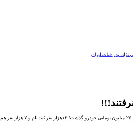
ژاد، پدر قنات ایران
فتند!!!