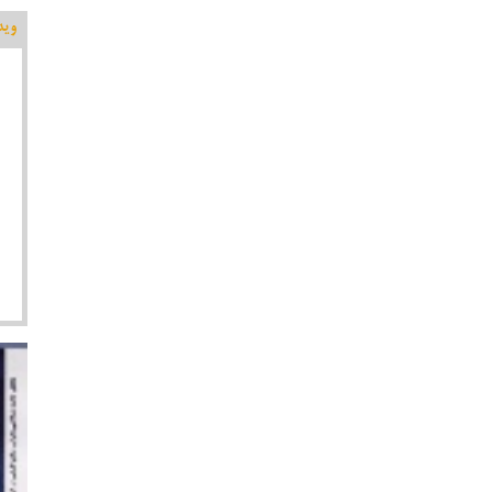
وید
اقتص
موسا
کلید
پیرامون کاندیداتوری در شورای
تولید پویانمایی شاهنامه ای زال و سیمرغ در هنرستان
جواهری