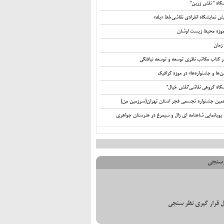
شگاه ” نقش زرین”
ش نمایشگاه انفرادی نقاشی‌خط «پله»
‌موزه محیط‌ زیست اوشان
زمان
ر کتاب مکاتب نظری توسعه و توسعه نیافتگی
ها و جشنواره‌ها» در موزه گرافیک
شگاه گروهی نقاشی”نقش خیال”
مین جشنواره تجسمی فجر استان تهران(سرزمین من)
 پویانمایی شاهنامه ای زال و سیمرغ در هنرستان جواهری
سنجی
 قرار گیری نظر سنجی