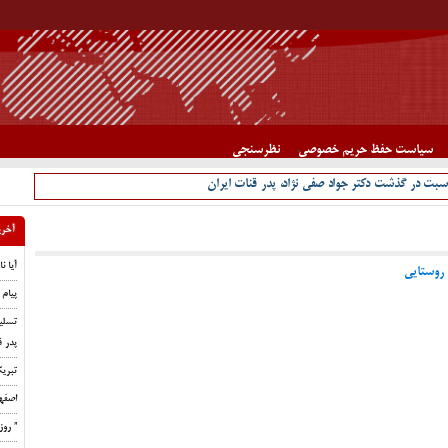
سیاست حفظ حریم خصوصی
نظرسنجی
سبت در گذشت دکتر جواد صفی نژاد، پدر قنات ایران
آخری
آیا ن
 روستایی
پیام 
تسلی
پدر ق
تبری
اصفه
” رو