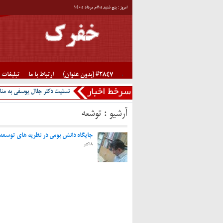
امروز : پنج شنبه,۱۵ام مرداد ۱۴۰۵
#2847 (بدون عنوان)
ارتباط با ما
تبلیغات
تسلیت دکتر جلال یوسفی به منا
آرشیو :
توشعه
جایگاه دانش بومی در نظریه­ های توسعه
8 اکتبر