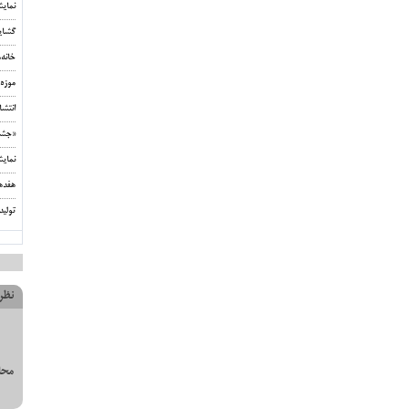
نمای
گشای
خانه
موزه 
انتشا
«جشن‌
نمای
هفده
تولید
نظر
محل