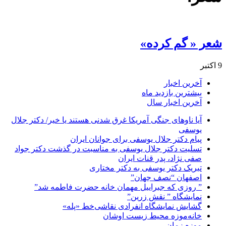
شعر « گم کرده»
9 اکتبر
آخرین اخبار
بیشترین بازدید ماه
آخرین اخبار سال
آیا ناوهای جنگی آمریکا غرق شدنی هستند یا خیر/ دکتر جلال
یوسفی
پیام دکتر جلال یوسفی برای جوانان ایران
تسلیت دکتر جلال یوسفی به مناسبت در گذشت دکتر جواد
صفی نژاد، پدر قنات ایران
تبریک دکتر یوسفی به دکتر مختاری
اصفهان “نصف جهان”
” روزی که جبراییل مهمان خانه حضرت فاطمه شد”
نمایشگاه ” نقش زرین”
گشایش نمایشگاه انفرادی نقاشی‌خط «پله»
خانه‌موزه محیط‌ زیست اوشان
موزه زمان