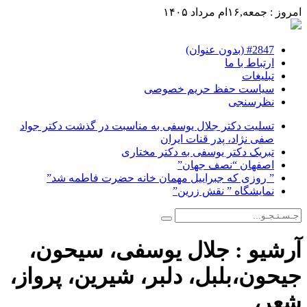
امروز : جمعه,۱۶ام مرداد ۱۴۰۵
#2847 (بدون عنوان)
ارتباط با ما
تبلیغات
سیاست حفظ حریم خصوصی
نظرسنجی
تسلیت دکتر جلال یوسفی به مناسبت در گذشت دکتر جواد
صفی نژاد، پدر قنات ایران
تبریک دکتر یوسفی به دکتر مختاری
اصفهان “نصف جهان”
” روزی که جبراییل مهمان خانه حضرت فاطمه شد”
نمایشگاه ” نقش زرین”
آرشیو :
جلال یوسفی، سیحون،
جیحون،بلبل، دلبر، شیرین، پرواز،
شعر،