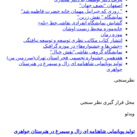
اصفهان “نصف جهان”
” روزی که جبراییل مهمان خانه حضرت فاطمه شد”
نمایشگاه ” نقش زرین”
گشایش نمایشگاه انفرادی نقاشی‌خط «پله»
خانه‌موزه محیط‌ زیست اوشان
موزه زمان
انتشار کتاب مکاتب نظری توسعه و توسعه نیافتگی
«جشن‌ها و جشنواره‌ها» در موزه گرافیک
نمایشگاه گروهی نقاشی”نقش خیال”
هفدهمین جشنواره تجسمی فجر استان تهران(سرزمین من)
تولید پویانمایی شاهنامه ای زال و سیمرغ در هنرستان
جواهری
نظرسنجی
محل قرار گیری نظر سنجی
ویدئو
تولید پویانمایی شاهنامه ای زال و سیمرغ در هنرستان جواهری