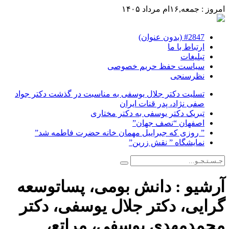
امروز : جمعه,۱۶ام مرداد ۱۴۰۵
#2847 (بدون عنوان)
ارتباط با ما
تبلیغات
سیاست حفظ حریم خصوصی
نظرسنجی
تسلیت دکتر جلال یوسفی به مناسبت در گذشت دکتر جواد
صفی نژاد، پدر قنات ایران
تبریک دکتر یوسفی به دکتر مختاری
اصفهان “نصف جهان”
” روزی که جبراییل مهمان خانه حضرت فاطمه شد”
نمایشگاه ” نقش زرین”
آرشیو :
دانش بومی، پساتوسعه
گرایی، دکتر جلال یوسفی، دکتر
محمدمهدی یوسفی، مراتع،