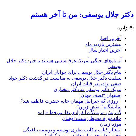
دکتر جلال یوسفی: من تا آخر هستم
29 ژانویه
آخرین اخبار
بیشترین بازدید ماه
آخرین اخبار سال
آیا ناوهای جنگی آمریکا غرق شدنی هستند یا خیر/ دکتر جلال
یوسفی
پیام دکتر جلال یوسفی برای جوانان ایران
تسلیت دکتر جلال یوسفی به مناسبت در گذشت دکتر جواد
صفی نژاد، پدر قنات ایران
تبریک دکتر یوسفی به دکتر مختاری
اصفهان “نصف جهان”
” روزی که جبراییل مهمان خانه حضرت فاطمه شد”
نمایشگاه ” نقش زرین”
گشایش نمایشگاه انفرادی نقاشی‌خط «پله»
خانه‌موزه محیط‌ زیست اوشان
موزه زمان
انتشار کتاب مکاتب نظری توسعه و توسعه نیافتگی
«جشن‌ها و جشنواره‌ها» در موزه گرافیک