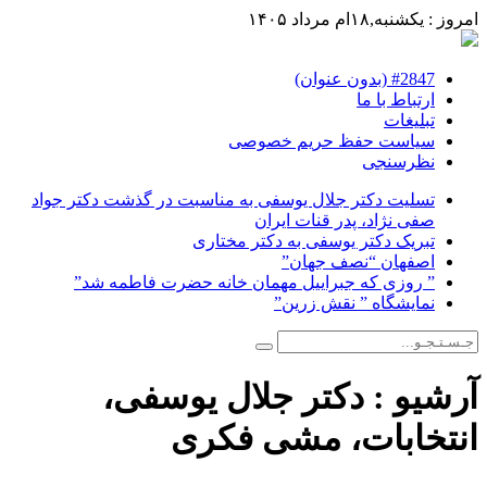
امروز : یکشنبه,۱۸ام مرداد ۱۴۰۵
#2847 (بدون عنوان)
ارتباط با ما
تبلیغات
سیاست حفظ حریم خصوصی
نظرسنجی
تسلیت دکتر جلال یوسفی به مناسبت در گذشت دکتر جواد
صفی نژاد، پدر قنات ایران
تبریک دکتر یوسفی به دکتر مختاری
اصفهان “نصف جهان”
” روزی که جبراییل مهمان خانه حضرت فاطمه شد”
نمایشگاه ” نقش زرین”
آرشیو :
دکتر جلال یوسفی،
انتخابات، مشی فکری