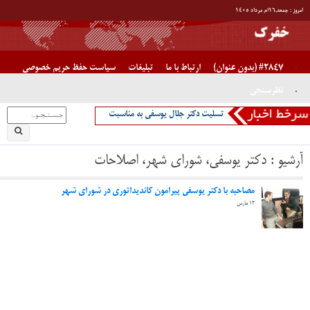
آخرین اخبار
بیشترین بازدید ماه
آخرین اخبار سال
آیا ناوهای جنگی آمریکا غرق شدنی هستند یا خیر/ دکتر جلال یوسفی
پیام دکتر جلال یوسفی برای جوانان ایران
تسلیت دکتر جلال یوسفی به مناسبت در گذشت دکتر جواد صفی نژاد،
پدر قنات ایران
تبریک دکتر یوسفی به دکتر مختاری
اصفهان “نصف جهان”
” روزی که جبراییل مهمان خانه حضرت فاطمه شد”