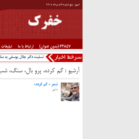
امروز : پنج شنبه,۱۵ام مرداد ۱۴۰۵
#2847 (بدون عنوان)
ارتباط با ما
تبلیغات
تسلیت دکتر جلال یوسفی به منا
آرشیو :
گم کرده، پرو بال، سنگ، شب
شعر « گم کرده»
9 اکتبر