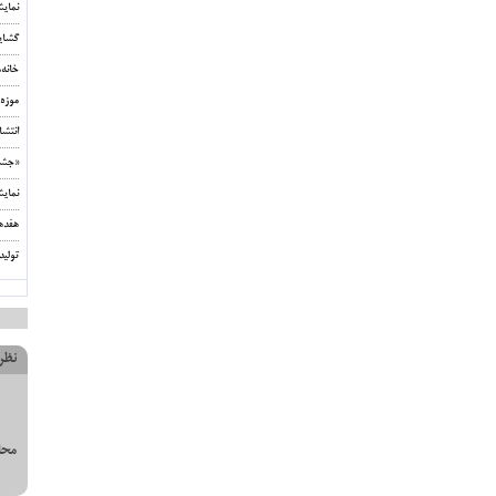
نمای
گشای
خانه
موزه 
انتشا
«جشن‌
نمای
هفده
تولید
نظر
محل