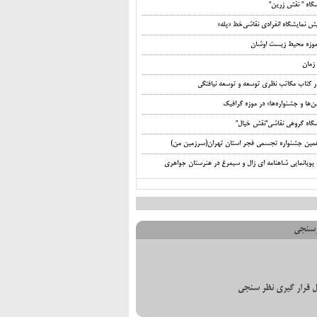
شگاه ” نقش زرین”
ش نمایشگاه انفرادی نقاشی‌خط «پله»
‌موزه محیط‌ زیست اوشان
زمان
ر کتاب مکاتب نظری توسعه و توسعه نیافتگی
ها و جشنواره‌ها» در موزه گرافیک
شگاه گروهی نقاشی”نقش خیال”
مین جشنواره تجسمی فجر استان تهران(سرزمین من)
 پویانمایی شاهنامه ای زال و سیمرغ در هنرستان جواهری
سنجی
 قرار گیری نظر سنجی