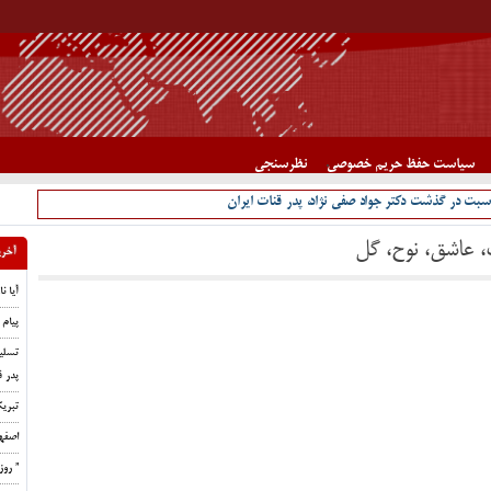
سیاست حفظ حریم خصوصی
نظرسنجی
سبت در گذشت دکتر جواد صفی نژاد، پدر قنات ایران
، عاشق، نوح، گل
آخری
آیا ن
پیام 
تسلی
پدر ق
تبری
اصفه
” رو